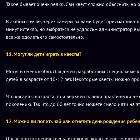
Такое бывает очень редко. Сам квест сложно объяснить, но о
В любом случае, через камеры за вами будет присматриват
минут истекло, но выбраться не удалось – администратор вып
все же одолеть его самостоятельно.
11. Могут ли дети играть в квесты?
Могут и очень любят. Для детей разработаны специальные 
детей в возрасте от 10-12 лет. Некоторые квесты можно пр
Что касается возраста, то и верхней планки практически не 
поколению. Так что до 60 лет точно можете смело идти на э
12. Можно ли попить чай или отметить день рождения ребен
После прохождения квеста игроки выходят очень эмоционал