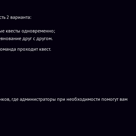
ть 2 варианта:
зные квесты одновременно;
евнование друг с другом.
команда проходит квест.
вичков, где администраторы при необходимости помогут вам