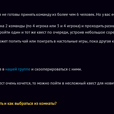
е готовы принять команду из более чем 6 человек. Но у вас ес
я на 2 команды (по 4 игрока или 3 и 4 игрока) и проходить ра
пройти один и тот же квест по очереди, устроив небольшое сор
жет попить чай или поиграть в настольные игры, пока другая 
в в
нашей группе
и скооперироваться с ними.
вест очень хочется, то можно пойти в несложный квест для но
ать и как выбраться из комнаты?