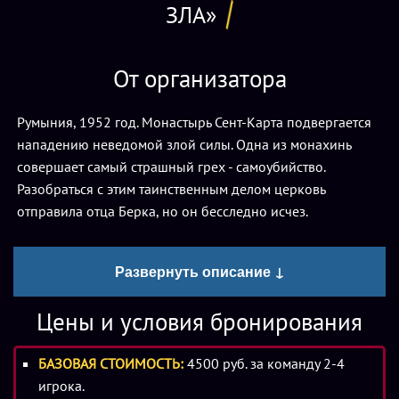
ЗЛА»
От организатора
Румыния, 1952 год. Монастырь Сент-Карта подвергается
нападению неведомой злой силы. Одна из монахинь
совершает самый страшный грех - самоубийство.
Разобраться с этим таинственным делом церковь
отправила отца Берка, но он бесследно исчез.
Теперь Ватикан отправляет туда Вас, группу молодых
Развернуть описание ↓
инквизиторов, Вам поручено выяснить, осталось ли это
место свято. Помните, Вы должны быть сильны и
Цены и условия бронирования
беспристрастны, с чем бы Вам не пришлось столкнутся.
БАЗОВАЯ СТОИМОСТЬ:
4500 руб. за команду 2-4
Описание
игрока.