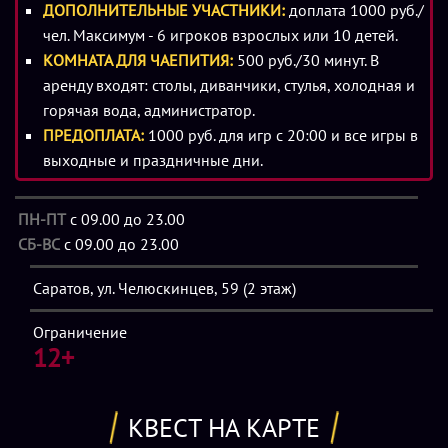
ДОПОЛНИТЕЛЬНЫЕ УЧАСТНИКИ:
доплата 1000 руб./
Квест «Заклятие. Зарождение зла» в Саратове
- это
чел. Максимум - 6 игроков взрослых или 10 детей.
уникальная возможность погрузиться в атмосферу
КОМНАТА ДЛЯ ЧАЕПИТИЯ:
500 руб./30 минут. В
таинственного монастыря 15 века. Двухэтажная локация
аренду входят: столы, диванчики, стулья, холодная и
площадью более 200 квадратных метров погрузит вас в
горячая вода, администратор.
мистическую и леденящую душу атмосферу. Сложный
ПРЕДОПЛАТА:
1000 руб. для игр c 20:00 и все игры в
лабиринт внутри квеста и впечатляющие спецэффекты
выходные и праздничные дни.
создадут полное ощущение реальности происходящего.
ПН-ПТ
с 09.00 до 23.00
Готовы ли вы раскрыть тайну древнего монастыря и
СБ-ВС
с 09.00 до 23.00
противостоять надвигающемуся злу?
Квест «Заклятие.
Зарождение зла» в Саратове
станет незабываемым
Саратов, ул. Челюскинцев, 59 (2 этаж)
приключением, которое проверит вашу силу духа и
решимость. Не упустите шанс стать частью этой
Ограничение
захватывающей истории и пролить свет на древнее
12+
проклятие, терзающее стены монастыря Сент-Карта.
КВЕСТ НА КАРТЕ