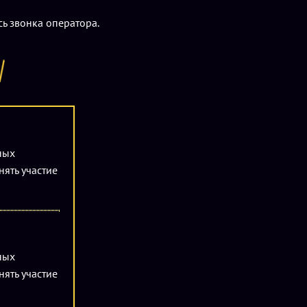
ь звонка оператора.
ных
нять участие
ных
нять участие