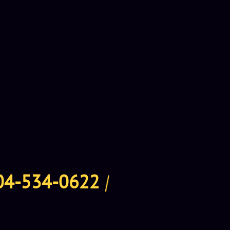
0 руб. за команду 8 игроков; игра 120 мин. 10 000 за
0 мин. доплата 1000 руб./чел.; игра 120 мин. доплата 1250
до 30 человек 2500 руб./час. (на время телешоу
емя игры не нужно оплачивать).
с 23-00 и праздничные дни 1000 руб.. При отмене за день
04-534-0622