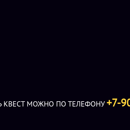
БАЗОВАЯ СТОИМОСТЬ:
игра 90 мин. 8 00
команду 8 игроков.
ДОПОЛНИТЕЛЬНЫЕ УЧАСТНИКИ:
игра 9
руб./чел.. Максимум - 30 игроков.
ВЕДУЩИЙ:
есть.
КОМНАТА ДЛЯ ЧАЕПИТИЯ:
большая зона 
оплачивается только игра, комнату на вр
ПРЕДОПЛАТА:
500 руб., на ночные игры 
до игры сумма возвращается.
+7-9
Ь КВЕСТ МОЖНО ПО ТЕЛЕФОНУ