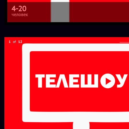
4-20
человек
1
of
12