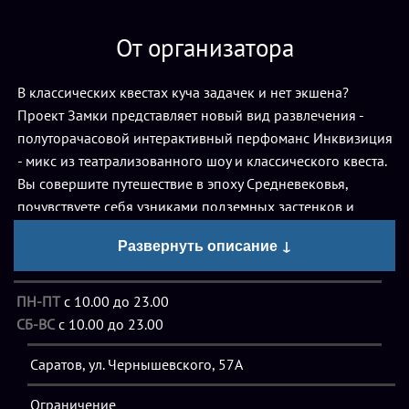
От организатора
В классических квестах куча задачек и нет экшена?
Проект Замки представляет новый вид развлечения -
полуторачасовой интерактивный перфоманс Инквизиция
- микс из театрализованного шоу и классического квеста.
Вы совершите путешествие в эпоху Средневековья,
почувствуете себя узниками подземных застенков и
совершите побег из одного из самых защищённых
Развернуть описание ↓
замков Европы.
Описание
ПН-ПТ
с 10.00 до 23.00
СБ-ВС
с 10.00 до 23.00
Квест «Узники подземелья» в Саратове
- одна из версий
Саратов, ул. Чернышевского, 57А
локации «Инквизиция», расположенной в том же
помещении, по тому же адресу, но с измененным сюжетом
Ограничение