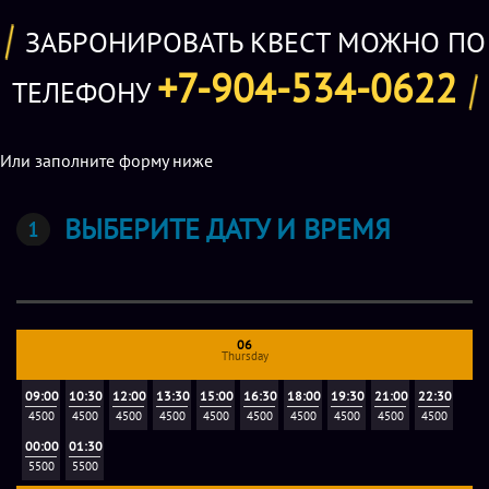
девушка – и впрямь ведьма, мастерски владеющая
ЗАБРОНИРОВАТЬ КВЕСТ МОЖНО ПО
колдовскими заклинаниями.
+7-904-534-0622
ТЕЛЕФОНУ
В целом локация и манера проведения игры оставляют
приятные впечатления, хотя некоторые ребята могут
слегка испугаться. По итогу квеста команда должна спасти
Или заполните форму ниже
свою проводницу и вырваться вместе с нею на свободу,
решив массу загадок, попутно получив небольшой
ВЫБЕРИТЕ ДАТУ И ВРЕМЯ
экскурс в историю инквизиции и Средневековья. Все
приключение длится полтора часа и рассчитано на
группы ребят и девчонок от 9 до 14 лет в составе 2-10
человек. Продолжительность игры 90 мин. После игры
команда перемещается в уютную и достаточно
06
Thursday
просторную зону отдыха, где можно попить чаю и
09:00
10:30
12:00
13:30
15:00
16:30
18:00
19:30
21:00
22:30
обсудить подробности минувшего приключения. Здесь же
4500
4500
4500
4500
4500
4500
4500
4500
4500
4500
проводятся детские праздники – застолья и мини-
00:00
01:30
дискотеки.
5500
5500