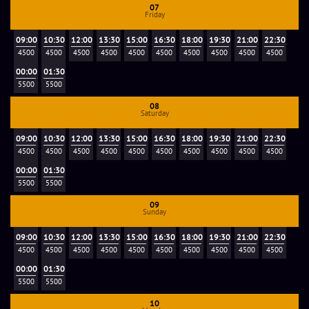
Цены и условия бронирования
07
Friday
09:00
10:30
12:00
13:30
15:00
16:30
18:00
19:30
21:00
22:30
БАЗОВАЯ СТОИМОСТЬ:
от 4500 до 5500 руб. для
4500
4500
4500
4500
4500
4500
4500
4500
4500
4500
команды 2-5 игроков.
00:00
01:30
ДОПОЛНИТЕЛЬНЫЕ УЧАСТНИКИ:
свыше 5 игроков
5500
5500
доплата 500 руб./чел. Максимум - 10 игроков.
08
СОПРОВОЖДАЮЩИЙ:
есть.
Saturday
АКТЁРЫ:
есть.
09:00
10:30
12:00
13:30
15:00
16:30
18:00
19:30
21:00
22:30
КОМНАТА ДЛЯ ЧАЕПИТИЯ:
малая зона на 12 человек
4500
4500
4500
4500
4500
4500
4500
4500
4500
4500
1500 руб./час, большая зона до 30 человек 2500
00:00
01:30
руб./час.
5500
5500
ПРЕДОПЛАТА:
500 руб., на ночные игры с 23-00 и
09
Sunday
праздничные дни 1000 руб.. При отмене за день до
игры сумма возвращается.
09:00
10:30
12:00
13:30
15:00
16:30
18:00
19:30
21:00
22:30
4500
4500
4500
4500
4500
4500
4500
4500
4500
4500
00:00
01:30
5500
5500
10