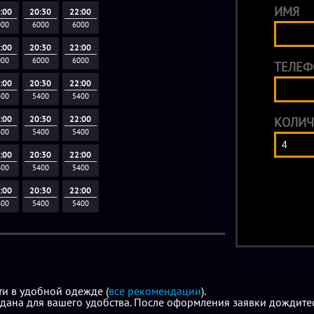
собой), дискотека, настольные игры.
ИМЯ
:00
20:30
22:00
000
6000
6000
Пакет "Глубокий сон"
(3 часа праздника) 18 
:00
20:30
22:00
игрок + 1400 рублей.
000
6000
6000
ТЕЛЕФ
Входит: квесты на выбор, отдельная лаунж з
:00
20:30
22:00
собой), дискотека, настольные игры, анима
400
5400
5400
:00
20:30
22:00
КОЛИЧ
Дополнительно:
400
5400
5400
+1 час аренды лаунж-зоны +2500 рублей (то
:00
20:30
22:00
Аниматор на 1 час +4000 рублей.
400
5400
5400
:00
20:30
22:00
400
5400
5400
ти в удобной одежде (
все рекомендации
).
дана для вашего удобства. После оформления заявки дождитес