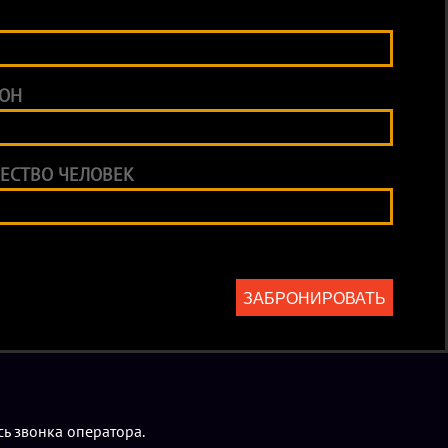
800 рублей за компанию до 12 участников, дополнительный
ОН
она (еду, безалкогольные напитки и торт можно приносить с
ционная программа на выбор.
ЕСТВО ЧЕЛОВЕК
лько по предварительной брони).
ЗАБРОНИРОВАТЬ
ь звонка оператора.