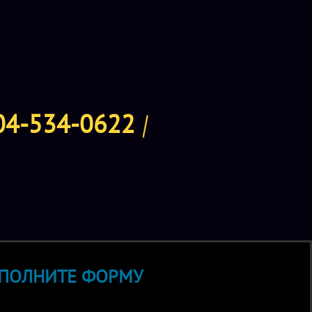
до 12 лет играют в сопровождении взрослых с 12 лет могут
 зона, рассчитана на 8 человек, есть зона для проведения
енда 1500 руб./час.
04-534-0622
мате эксклюзивного закрытия квест-центра для мероприятий.
посадочные места для размещения гостей, микроволновая
водой, музыкальная аппаратура. Можно приобрести
орта, а также гелиевые шары. При эксклюзивном закрытии
унж-зона без ограничений.
00 рублей за компанию до 12 участников, дополнительный
ПОЛНИТЕ ФОРМУ
она (еду, безалкогольные напитки и торт можно приносить с