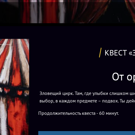
КВЕСТ 
От о
Зловещий цирк. Там, где улыбки слишком ши
выбор, в каждом предмете – подвох. Ты дей
Продолжительность квеста - 60 минут.
Цены и усл