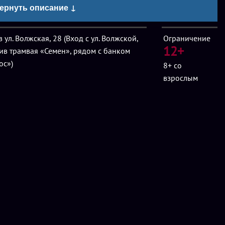
ернуть описание ↓
ля команды из 2-4 игроков.
 ул. Волжская, 28 (Вход с ул. Волжской,
Ограничение
12+
ив трамвая «Семен», рядом с банком
ос»)
8+
со
взрослым
4 игроков доплата 600-1000 руб./чел. Максимум - 6