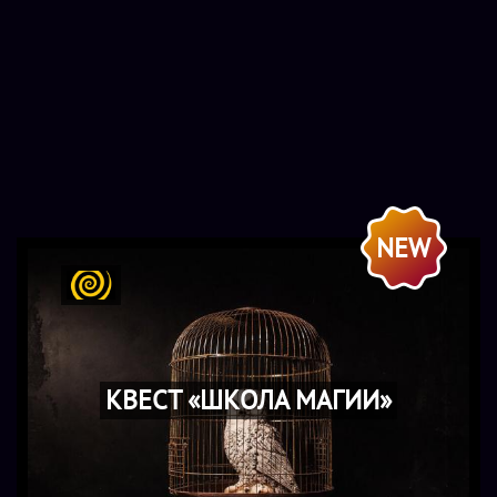
я место
ройти границу
крика. В
в войти под
NEW
ранство
а энергия
ойдут путь до
КВЕСТ «ШКОЛА МАГИИ»