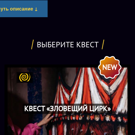
уть описание ↓
 сделать шаг, и привычная реальность тихо растворяется, уступа
ой, притягательной, но живой.
хнологичных тематических пространства ждут тех, кто готов п
 глубиной сна:
ВЫБЕРИТЕ КВЕСТ
к Там, где улыбки слишком широкие, а тишина звучит громче 
— выбор, в каждом предмете — подвох. Ты действительно гото
NEW
шенного цирка?
Это не урок. Это испытание. Сначала ты гость, но вскоре прост
я: заклинания начинают откликаться, предметы подают знаки, 
намерения. Только те, кто осмелится стать настоящим магом, пр
КВЕСТ «ЗЛОВЕЩИЙ ЦИРК»