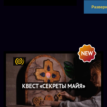
Разверн
Стоит только
другой: тёмн
Три высокоте
между явью и
Зловещий цир
каждом шаге 
NEW
купол забро
Школа магии 
выбирает теб
ждёт твоего 
КВЕСТ «СЕКРЕТЫ МАЙЯ»
конца…