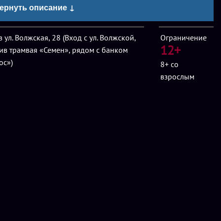
овия бронирования
ернуть описание ↓
ля команды из 2-4 игроков.
 ул. Волжская, 28 (Вход с ул. Волжской,
Ограничение
12+
ив трамвая «Семен», рядом с банком
ос»)
8+
со
взрослым
4 игроков доплата 600-1000 руб./чел. Максимум - 6