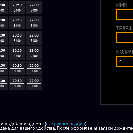
Входит: квесты на выбор, отдельная лаунж з
ИМЯ
:00
20:30
22:00
собой), дискотека, настольные игры.
400
5400
5400
:00
20:30
22:00
Пакет "Глубокий сон"
(3 часа праздника) 18 
400
5400
5400
ТЕЛЕФ
игрок + 1400 рублей.
:00
20:30
22:00
Входит: квесты на выбор, отдельная лаунж з
400
5400
5400
собой), дискотека, настольные игры, анима
:00
20:30
22:00
КОЛИЧ
400
5400
5400
Дополнительно:
:00
20:30
22:00
+1 час аренды лаунж-зоны +2500 рублей (то
000
6000
6000
Аниматор на 1 час +4000 рублей.
:00
20:30
22:00
000
6000
6000
ти в удобной одежде (
все рекомендации
).
дана для вашего удобства. После оформления заявки дождитес