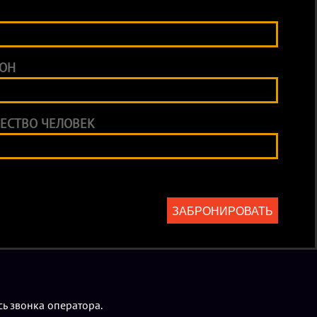
она (еду, безалкогольные напитки и торт можно приносить с
800 рублей за компанию до 12 участников, дополнительный
ОН
она (еду, безалкогольные напитки и торт можно приносить с
ционная программа на выбор.
ЕСТВО ЧЕЛОВЕК
лько по предварительной брони).
ЗАБРОНИРОВАТЬ
ь звонка оператора.